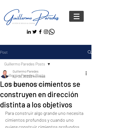
Post
Guillermo Paredes Posts
Guillermo Paredes
Guillermo Paredes Posts
Apr 26, 2022
2 min read
Los buenos cimientos se
#Personas FelicesYseguras
construyen en dirección
distinta a los objetivos
Para construir algo grande uno necesita 
cimientos profundos y cuando uno 
quiere construir cimientos profundos 