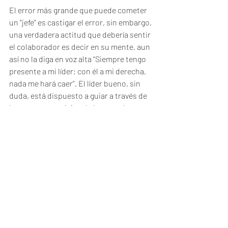
El error más grande que puede cometer 
un “jefe” es castigar el error, sin embargo, 
una verdadera actitud que debería sentir 
el colaborador es decir en su mente, aun 
así no la diga en voz alta “Siempre tengo 
presente a mi líder; con él a mi derecha, 
nada me hará caer”. El líder bueno, sin 
duda, está dispuesto a guiar a través de 
los mares complejos de la toma de 
decisiones.
Pero como colaborador debes estar 
alerta y prestar atención a las 
instrucciones de tu líder y a los impulsos 
de su intuición y experiencia, piensa que 
tu líder es tu ayudador, maestro y guía. 
Entonces podrás decir: “Bendeciré hoy a 
mi líder, que me aconseja y me permite 