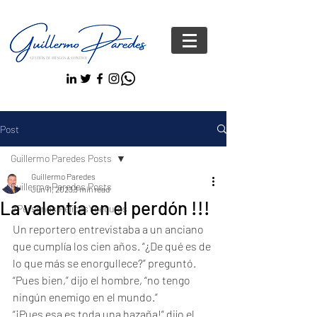
Post
Guillermo Paredes Posts
Guillermo Paredes
Guillermo Paredes Posts
Jun 11, 2023
3 min read
La valentía en el perdón !!!
#Personas FelicesYseguras
Un reportero entrevistaba a un anciano 
que cumplía los cien años. “¿De qué es de 
lo que más se enorgullece?” preguntó.
“Pues bien,” dijo el hombre, “no tengo 
ningún enemigo en el mundo.”
“¡Pues esa es toda una hazaña!” dijo el 