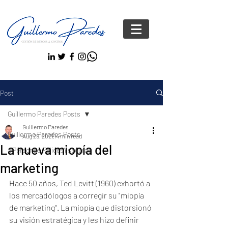
Post
Guillermo Paredes Posts
Guillermo Paredes
Guillermo Paredes Posts
Aug 29, 2021
14 min read
La nueva miopía del
#Personas FelicesYseguras
marketing
Hace 50 años, Ted Levitt (1960) exhortó a 
los mercadólogos a corregir su "miopía 
de marketing". La miopía que distorsionó 
su visión estratégica y les hizo definir 