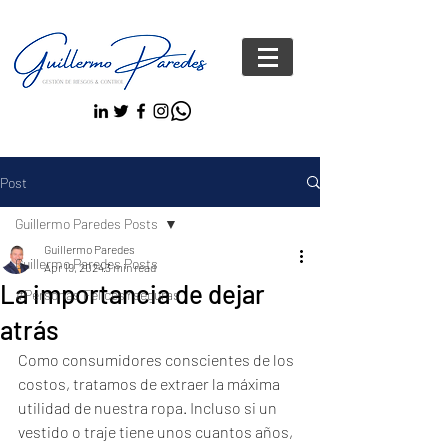
Post
Guillermo Paredes Posts
Guillermo Paredes
Guillermo Paredes Posts
Apr 19, 2024
3 min read
La importancia de dejar
#Personas FelicesYseguras
atrás
Como consumidores conscientes de los 
costos, tratamos de extraer la máxima 
utilidad de nuestra ropa. Incluso si un 
vestido o traje tiene unos cuantos años, 