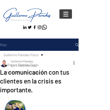
Post
Guillermo Paredes Posts
Guillermo Paredes
Guillermo Paredes Posts
Apr 1, 2020
1 min read
La comunicación con tus
#Personas FelicesYseguras
clientes en la crisis es
importante.