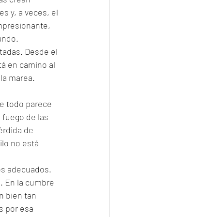
s y, a veces, el 
impresionante, 
undo.
tadas. Desde el 
tá en camino al 
 la marea. 
ue todo parece 
 fuego de las 
érdida de 
lo no está 
os adecuados. 
l. En la cumbre 
n bien tan 
s por esa 