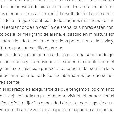
e. Los nuevos edificios de oficinas, las ventanas uniforme
llos elegantes en cada pared. El resultado final suele ser 
a de los mejores edificios de los lugares más ricos del m
 el esplendor de un castillo de arena, sus horas están con
oca el primer grano de arena, el castillo en miniatura es
 horas los detalles son destruidos por el viento, la lluvia y
uturo para un castillo de arena.
los de liderazgo son como castillos de arena. A pesar de q
r, los deseos y las actividades se muestran inútiles ante el
go en la organización parece estar asegurada, sufrirán la p
ocimiento genuino de sus colaboradores, porque su esti
resistente.
 el liderazgo es asegurarse de que tengamos los cimient
 de la vieja escuela no pueden sobrevivir en el mundo actua
Rockefeller dijo: “La capacidad de tratar con la gente es u
car o el café, y yo estoy dispuesto dispuesto a pagar má