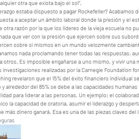
quier otra que exista bajo el sol”.
derazgo estaba dispuesto a pagar Rockefeller? Acabamos de
uesta a aceptar un ámbito laboral donde la presión y el es
e otra razón por la que los líderes de la vieja escuela no p
e nada que ver con la presión que ejercen sobre sus subord
jercen sobre sí mismos en un mundo velozmente cambiant
ganamos nada proclamando tener todas las respuestas, a
 otros. Es imposible engañarse a uno mismo, y vivir una 
 investigaciones realizadas por la Carnegie Foundation for
ng revelaron que el 15% del éxito financiero individual se
 y alrededor del 85% se debe a las capacidades humanas 
ilidad para liderar a las personas. Un ejemplo: el colabora
co la capacidad de oratoria, asumir el liderazgo y desper
e más dinero ganará. Esa es una de las piezas claves del 
eguras