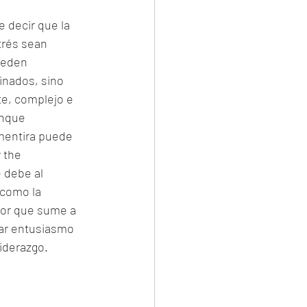
 decir que la 
trés sean 
ueden 
inados, sino 
e, complejo e 
unque 
mentira puede 
 the 
 debe al 
como la 
dor que sume a 
tar entusiasmo 
liderazgo.