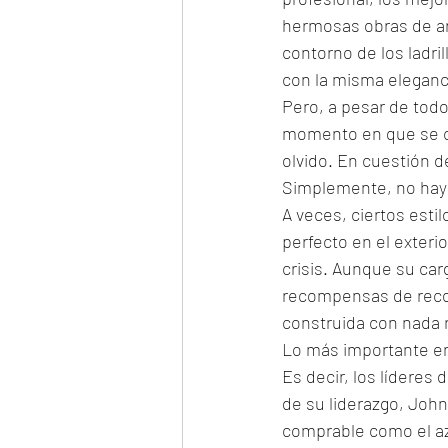
hermosas obras de art
contorno de los ladri
con la misma eleganci
Pero, a pesar de todo
momento en que se col
olvido. En cuestión de
Simplemente, no hay f
A veces, ciertos esti
perfecto en el exterio
crisis. Aunque su car
recompensas de recon
construida con nada 
Lo más importante en
Es decir, los líderes
de su liderazgo, John 
comprable como el azú