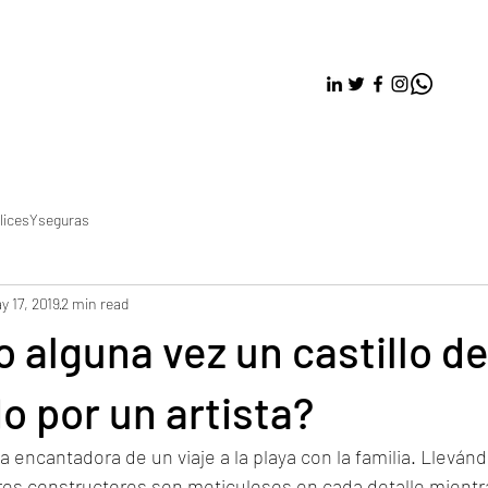
licesYseguras
y 17, 2019
2 min read
o alguna vez un castillo d
o por un artista?
a encantadora de un viaje a la playa con la familia. Llevánd
ores constructores son meticulosos en cada detalle mientr