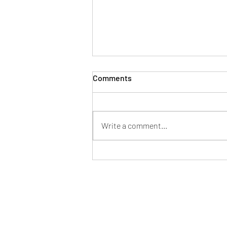
Comments
Write a comment...
El sabio Salomón recomienda
hace 3 mil años al líder de hoy
Formulario de suscripción