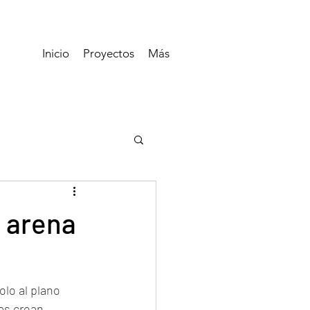
Inicio
Proyectos
Más
e arena
olo al plano 
as crean 