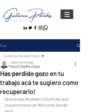
Post
Guillermo Paredes Posts
Guillermo Paredes
Guillermo Paredes Posts
Nov 30, 2023
3 min read
Has perdido gozo en tu
#Personas FelicesYseguras
trabajo acá te sugiero como
recuperarlo!
Se dice que Abraham Lincoln dijo que 
una persona es tan feliz como decide 
serlo.