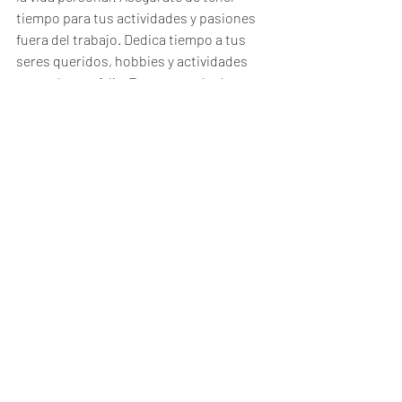
tiempo para tus actividades y pasiones 
fuera del trabajo. Dedica tiempo a tus 
seres queridos, hobbies y actividades 
que te hagan feliz. Esto te ayudará a 
recargar energías y mantener una 
perspectiva equilibrada en tu vida 
laboral.
Recuerda que recuperar el gozo en tu 
trabajo puede llevar tiempo y esfuerzo. 
Mantén una mentalidad abierta, sé 
paciente contigo mismo y busca 
activamente maneras de encontrar 
satisfacción y alegría en tu trabajo.