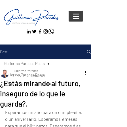
Post
Guillermo Paredes Posts
Guillermo Paredes
Guillermo Paredes Posts
Apr 22, 2020
1 min read
¿Estás mirando al futuro,
#Personas FelicesYseguras
inseguro de lo que le
guarda?.
Esperamos un año para un cumpleaños 
o un aniversario. Esperamos 9 meses 
para que el hij@ nazca. Esperamos días 