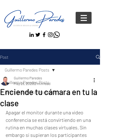
Post
Guillermo Paredes Posts
Guillermo Paredes
Guillermo Paredes Posts
May 26, 2020
2 min read
Enciende tu cámara en tu la
#Personas FelicesYseguras
clase
Apagar el monitor durante una video 
conferencia se está convirtiendo en una 
rutina en muchas clases virtuales. Sin 
embargo si supieran los participantes 