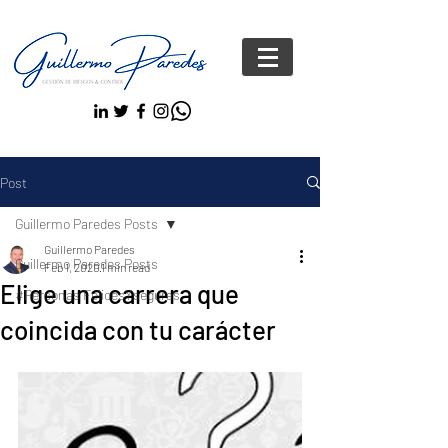
Post
Guillermo Paredes Posts
Guillermo Paredes
Guillermo Paredes Posts
Feb 1, 2020
1 min read
Elige una carrera que
#Personas FelicesYseguras
coincida con tu carácter