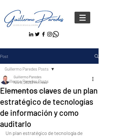
Post
Guillermo Paredes Posts
Guillermo Paredes
Guillermo Paredes Posts
Nov 9, 2023
3 min read
Elementos claves de un plan
#Personas FelicesYseguras
estratégico de tecnologías
de información y como
auditarlo
Un plan estratégico de tecnología de 