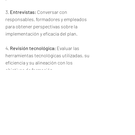
3. 
Entrevistas:
 Conversar con 
responsables, formadores y empleados 
para obtener perspectivas sobre la 
implementación y eficacia del plan.
4. 
Revisión tecnológica:
 Evaluar las 
herramientas tecnológicas utilizadas, su 
eficiencia y su alineación con los 
objetivos de formación.
5. 
Análisis de datos:
 Examinar datos de 
rendimiento, participación y 
retroalimentación para medir el impacto 
del plan.
6. 
Identificar áreas de mejora:
 Destacar 
aspectos que necesiten ajustes y sugerir 
mejoras para optimizar la formación.