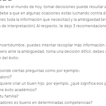
de en el mundo de hoy, tomar decisiones puede resultar 
debe a que en algunas ocasiones estás luchando contra do
nes toda la información que necesitas) y la ambigüedad (el
 de interpretación). Al respecto, te dejo 3 recomendacion
 incertidumbre, puedes intentar recopilar más información 
pero ante la ambigüedad, toma una decisión difícil, debes
del éxito;   
sponde ciertas preguntas como por ejemplo:  
loro?"   
uiere criar un buen hijo, por ejemplo, ¿qué significa eso p
ene éxito académico? 
u familia? 
oradores es bueno en determinadas competencias?  