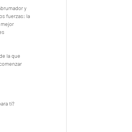
abrumador y 
s fuerzas: la 
 mejor 
es 
de la que 
 comenzar 
ara ti? 