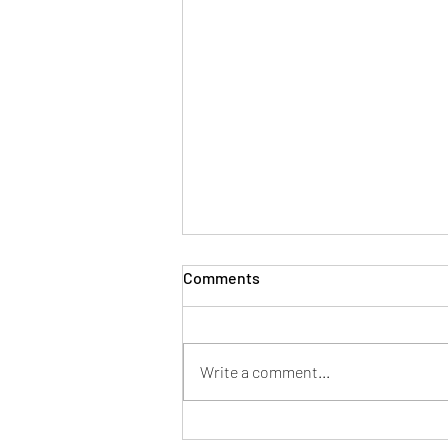
Comments
Write a comment...
Mentor en tu nueva pega