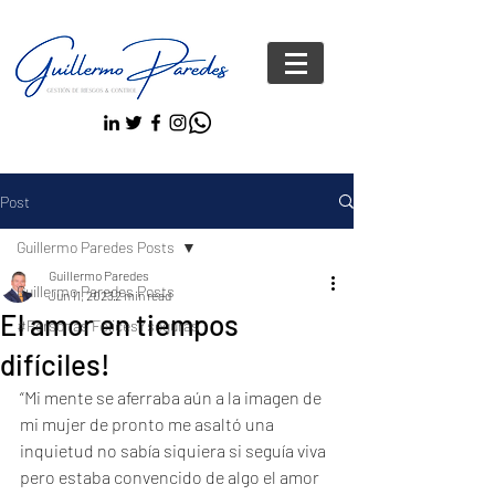
Post
Guillermo Paredes Posts
Guillermo Paredes
Guillermo Paredes Posts
Jun 11, 2023
2 min read
El amor en tiempos
#Personas FelicesYseguras
difíciles!
“Mi mente se aferraba aún a la imagen de 
mi mujer de pronto me asaltó una 
inquietud no sabía siquiera si seguía viva 
pero estaba convencido de algo el amor 