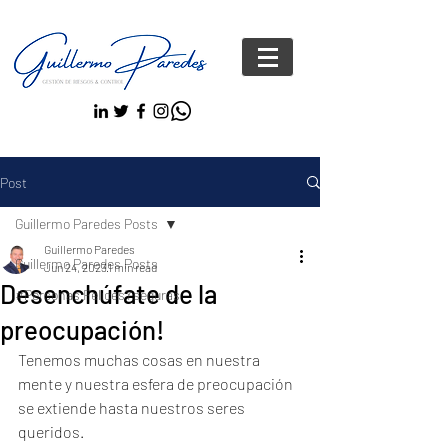
Post
Guillermo Paredes Posts
Guillermo Paredes
Guillermo Paredes Posts
Jun 24, 2023
1 min read
Desenchúfate de la
#Personas FelicesYseguras
preocupación!
Tenemos muchas cosas en nuestra 
mente y nuestra esfera de preocupación 
se extiende hasta nuestros seres 
queridos.