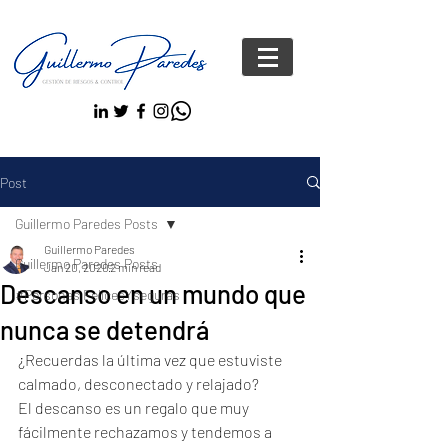
Post
Guillermo Paredes Posts
Guillermo Paredes
Guillermo Paredes Posts
Jan 20, 2020
2 min read
Descanso en un mundo que
#Personas FelicesYseguras
nunca se detendrá
¿Recuerdas la última vez que estuviste 
calmado, desconectado y relajado? 
El descanso es un regalo que muy 
fácilmente rechazamos y tendemos a 