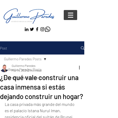
Post
Guillermo Paredes Posts
Guillermo Paredes
Guillermo Paredes Posts
Mar 14, 2024
2 min read
¿De qué vale construir una
#Personas FelicesYseguras
casa inmensa si estás
dejando construir un hogar?
La casa privada más grande del mundo 
es el palacio Istana Nurul Iman, 
residencia oficial del sultán de Brunei, 