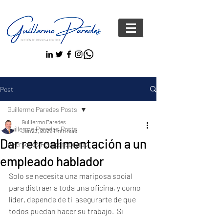
Post
Guillermo Paredes Posts
Guillermo Paredes
Guillermo Paredes Posts
Jan 23, 2020
1 min read
Dar retroalimentación a un
#Personas FelicesYseguras
empleado hablador
Solo se necesita una mariposa social 
para distraer a toda una oficina, y como 
líder, depende de ti  asegurarte de que 
todos puedan hacer su trabajo.  Si 