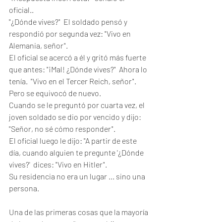
oficial..
"¿Dónde vives?"  El soldado pensó y 
respondió por segunda vez: "Vivo en 
Alemania, señor".  
El oficial se acercó a él y gritó más fuerte 
que antes: "¡Mal! ¿Dónde vives?"  Ahora lo 
tenía.  "Vivo en el Tercer Reich, señor".  
Pero se equivocó de nuevo.  
Cuando se le preguntó por cuarta vez, el 
joven soldado se dio por vencido y dijo: 
"Señor, no sé cómo responder".  
El oficial luego le dijo: "A partir de este 
día, cuando alguien te pregunte '¿Dónde 
vives?'  dices: "Vivo en Hitler".  
Su residencia no era un lugar ... sino una 
persona.
Una de las primeras cosas que la mayoría 