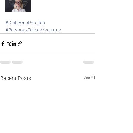
#GuillermoParedes
#PersonasFelicesYseguras
Recent Posts
See All