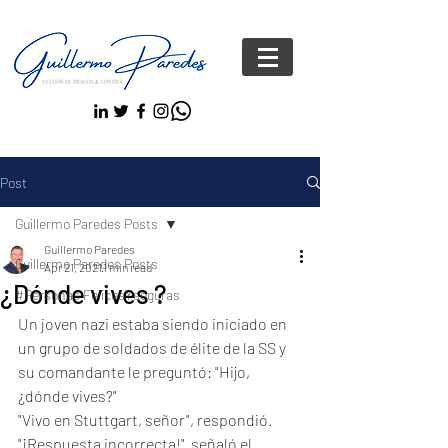
Post
Guillermo Paredes Posts
Guillermo Paredes
Guillermo Paredes Posts
Apr 21, 2021
1 min read
¿Dónde vives ?
#Personas FelicesYseguras
Un joven nazi estaba siendo iniciado en 
un grupo de soldados de élite de la SS y 
su comandante le preguntó: "Hijo, 
¿dónde vives?"  
"Vivo en Stuttgart, señor", respondió.  
"¡Respuesta incorrecta!"  señaló el 