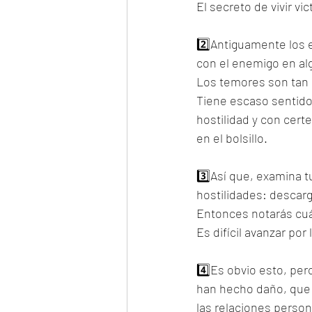
El secreto de vivir 
2️⃣Antiguamente los e
con el enemigo en alg
Los temores son tan 
Tiene escaso sentido 
hostilidad y con cert
en el bolsillo. 
3️⃣Así que, examina t
hostilidades: descarga
Entonces notarás cuán
Es difícil avanzar po
4️⃣Es obvio esto, pe
han hecho daño, que d
las relaciones person