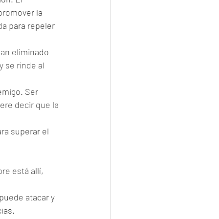
 promover la 
da para repeler 
han eliminado 
se rinde al 
emigo. Ser 
re decir que la 
ra superar el 
e está allí, 
 puede atacar y 
ias.