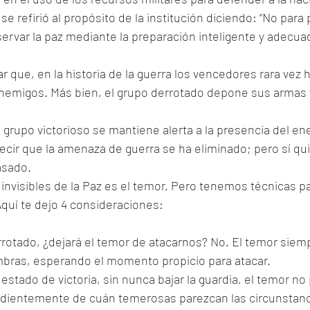
se refirió al propósito de la institución diciendo: “No para
servar la paz mediante la preparación inteligente y adecua
ar que, en la historia de la guerra los vencedores rara vez 
nemigos. Más bien, el grupo derrotado depone sus armas y 
l grupo victorioso se mantiene alerta a la presencia del en
cir que la amenaza de guerra se ha eliminado; pero sí quie
asado.
nvisibles de la Paz es el temor. Pero tenemos técnicas pa
Aquí te dejo 4 consideraciones:
rotado, ¿dejará el temor de atacarnos? No. El temor siempr
bras, esperando el momento propicio para atacar. 
estado de victoria, sin nunca bajar la guardia, el temor no
dientemente de cuán temerosas parezcan las circunstanc