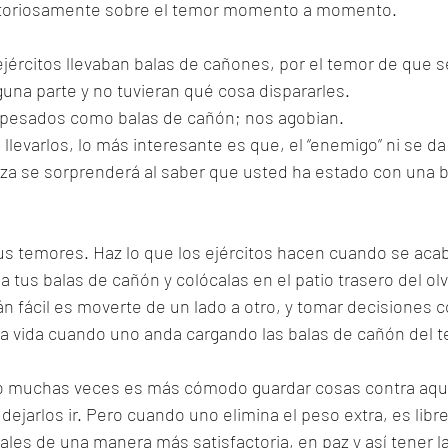
victoriosamente sobre el temor momento a momento.
jércitos llevaban balas de cañones, por el temor de que s
una parte y no tuvieran qué cosa dispararles. 
pesados como balas de cañón; nos agobian. 
llevarlos, lo más interesante es que, el “enemigo” ni se da
eza se sorprenderá al saber que usted ha estado con una 
us temores. Haz lo que los ejércitos hacen cuando se acab
 tus balas de cañón y colócalas en el patio trasero del olv
 fácil es moverte de un lado a otro, y tomar decisiones c
r la vida cuando uno anda cargando las balas de cañón del t
ro muchas veces es más cómodo guardar cosas contra aqu
ejarlos ir. Pero cuando uno elimina el peso extra, es libre
ales de una manera más satisfactoria, en paz y así tener la