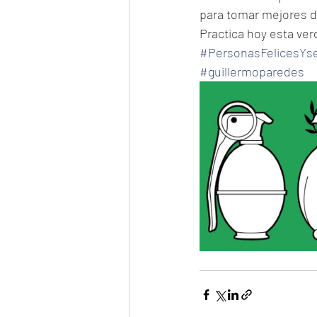
para tomar mejores d
Practica hoy esta ver
#PersonasFelicesYs
#guillermoparedes