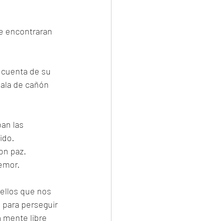
e encontraran 
 cuenta de su 
bala de cañón 
an las 
ido. 
on paz.
emor. 
ellos que nos 
 para perseguir 
 mente libre 