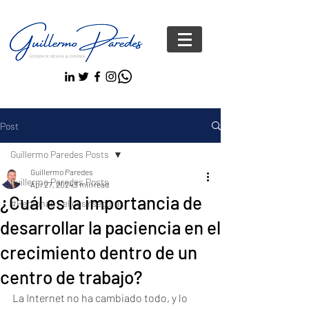
Post
Guillermo Paredes Posts
Guillermo Paredes
Guillermo Paredes Posts
Apr 27, 2024
3 min read
¿Cuál es la importancia de
#Personas FelicesYseguras
desarrollar la paciencia en el
crecimiento dentro de un
centro de trabajo?
La Internet no ha cambiado todo, y lo 