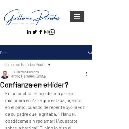
Post
Guillermo Paredes Posts
Guillermo Paredes
Guillermo Paredes Posts
Feb 23, 2022
2 min read
Confianza en el líder?
#Personas FelicesYseguras
En un pueblo, el  hijo de una pareja 
misionera en Zaire que estaba jugando 
en el patio, cuando de repente oyó la voz 
de su padre que le gritaba: “¡Manuel, 
obedéceme sin reclamar! ¡Acuéstate 
sobre la barriga!” El niño lo hizo al 