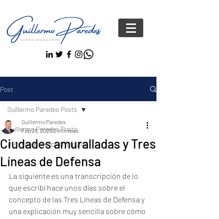
Post
Guillermo Paredes Posts
Guillermo Paredes
Guillermo Paredes Posts
Feb 26, 2020
2 min read
Ciudades amuralladas y Tres
#Personas FelicesYseguras
Líneas de Defensa
La siguiente es una transcripción de lo 
que escribí hace unos días sobre el 
concepto de las Tres Líneas de Defensa y 
una explicación muy sencilla sobre cómo 