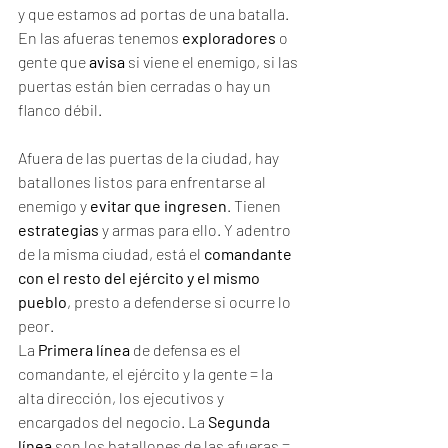
y que estamos ad portas de una batalla. 
En las afueras tenemos 
exploradores
 o 
gente que 
avisa
 si viene el enemigo, si las 
puertas están bien cerradas o hay un 
flanco débil.
Afuera de las puertas de la ciudad, hay 
batallones listos para enfrentarse al 
enemigo y 
evitar que ingresen
. Tienen 
estrategias
 y armas para ello. Y adentro 
de la misma ciudad, está el 
comandante 
con el resto del ejército y el mismo 
pueblo
, presto a defenderse si ocurre lo 
peor.
La 
Primera línea
 de defensa es el 
comandante, el ejército y la gente = la 
alta dirección, los ejecutivos y 
encargados del negocio. La 
Segunda 
línea
 son los batallones de las afueras = 