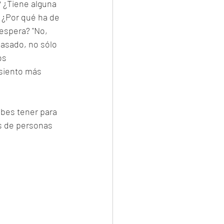
 ¿Tiene alguna 
? ¿Por qué ha de 
 espera? "No, 
pasado, no sólo  
os 
siento más 
bes tener para 
s de personas 