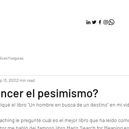
licesYseguras
p 13, 2021
2 min read
ncer el pesimismo?
iqué el libro "Un hombre en busca de un destino" en mi vi
ching le pregunté cuál es el mejor libro que ha leído com
ctor me habló del famoso libro Man's Search for Meaning esc