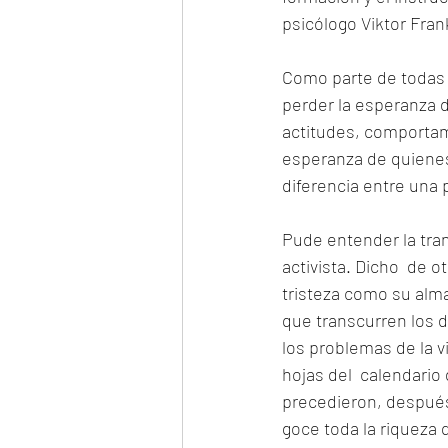
psicólogo Viktor Fran
Como parte de todas l
perder la esperanza de
actitudes, comportam
esperanza de quienes a
diferencia entre una 
Pude entender la tran
activista. Dicho  de 
tristeza como su alma
que transcurren los d
los problemas de la 
hojas del  calendario
precedieron, después 
goce toda la riqueza q