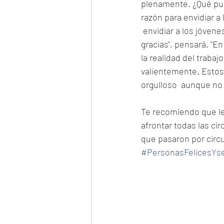
plenamente. ¿Qué pue
razón para envidiar a 
 envidiar a los jóvene
gracias", pensará. "E
la realidad del traba
valientemente. Estos
orgulloso  aunque no i
Te recomiendo que lea
afrontar todas las c
que pasaron por circun
#PersonasFelicesYs