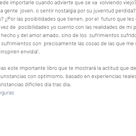
de importarle cuando advierte que se va  volviendo viejo?
la gente  joven, o sentir nostalgia por su juventud perdida
s? ¿Por las posibilidades que tienen, por el  futuro que les
n vez de  posibilidades yo cuento con las realidades de mi 
jo hecho y del amor amado, sino de los  sufrimientos sufrid
 sufrimientos son  precisamente las cosas de las que me 
nspiren envidia". 
s este importante libro que te mostrará la actitud que de
ircunstancias con optimismo, basado en experiencias reale
stancias difíciles día tras día.
eguras