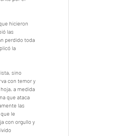
que hicieron 
ió las 
n perdido toda 
licó la 
sta, sino 
rva con temor y 
 hoja, a medida  
na que ataca 
amente las 
 que le 
a con orgullo y 
ivido  