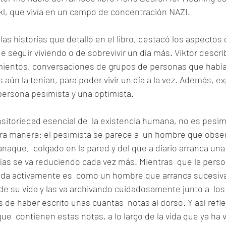
kl, que vivía en un campo de concentración NAZI.
as historias que detalló en el libro, destacó los aspectos 
 seguir viviendo o de sobrevivir un día más. Viktor describ
ientos, conversaciones de grupos de personas que había
ún la tenían, para poder vivir un día a la vez. Además, exp
persona pesimista y una optimista.
sitoriedad esencial de  la existencia humana, no es pesimi
otra manera: el pesimista se parece a  un hombre que obse
naque,  colgado en la pared y del que a diario arranca una
ías se va reduciendo cada vez más. Mientras  que la perso
vida activamente es  como un hombre que arranca sucesiv
 de su vida y las va archivando cuidadosamente junto a  los
de haber escrito unas cuantas  notas al dorso. Y así reflej
ue  contienen estas notas, a lo largo de la vida que ya ha v