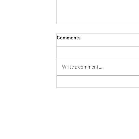
Comments
Write a comment...
Mentor en tu nueva pega
Formulario de suscripción