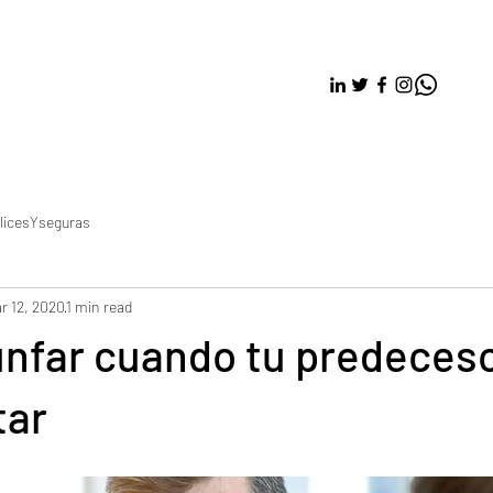
licesYseguras
r 12, 2020
1 min read
unfar cuando tu predeceso
tar