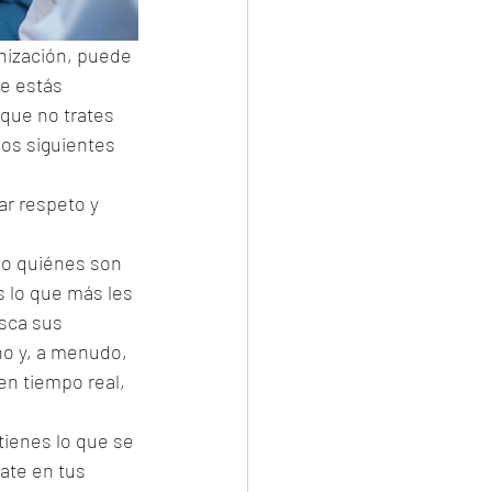
nización, puede 
e estás 
que no trates 
los siguientes 
r respeto y 
lo quiénes son 
s lo que más les 
sca sus 
o y, a menudo, 
en tiempo real, 
tienes lo que se 
ate en tus 