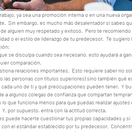
rabajo, ya sea una promoción interna o en una nueva orga
te.  Sin embargo, es mucho más desalentador si sabes qu
 de alguien muy respetado y exitoso.  Pero te recomiendo 
dad o el estilo de liderazgo de tu predecesor.  Te sugiero 
ción:
que se disculpa cuando sea necesario, esto ayudará a gana
quier comparación.
tiona relaciones importantes.  Esto requiere saber no so
lo las personas con títulos superiores) sino también qué e
 cada uno de ti y qué preocupaciones pueden tener.  Y bu
ide a algunos colegas de confianza que compartan tempran
y lo que funciona menos para que puedas realizar ajustes 
 Y, por supuesto, entra con la actitud correcta.
s puede hacerte cuestionar tus propias capacidades y si 
 con el estándar establecido por tu predecesor.  Concéntr