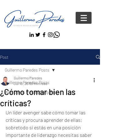
Post
Guillermo Paredes Posts
Guillermo Paredes
Guillermo Paredes Posts
Jul 10, 2019
1 min read
¿Cómo tomar bien las
#Personas FelicesYseguras
críticas?
Un líder avenger sabe cómo tomar las 
críticas y procura aprender de ellas; 
sobretodo si estás en una posición 
importante de liderazgo necesitas saber 