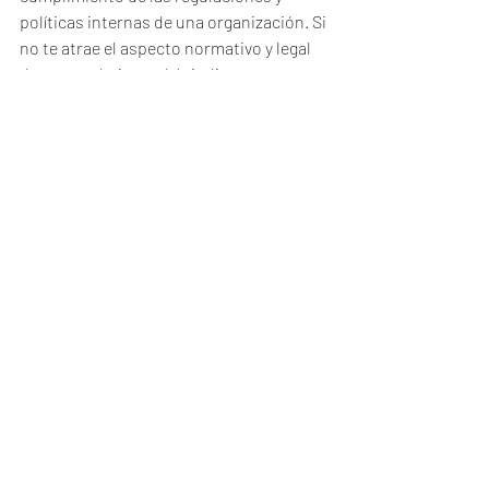
políticas internas de una organización. Si 
no te atrae el aspecto normativo y legal 
de este trabajo, podría indicar que no 
encajas con esta profesión.
4. Dificultad para comunicarse de 
manera efectiva: La comunicación es 
esencial en el trabajo de un auditor 
interno, ya sea al informar hallazgos, 
colaborar con otros equipos o brindar 
recomendaciones. Si tienes dificultades 
para expresar tus ideas de manera clara 
y concisa, podría ser un obstáculo en 
este campo.
5. Falta de interés en la mejora continua: 
La auditoría interna no se trata solo de 
identificar problemas, sino también de 