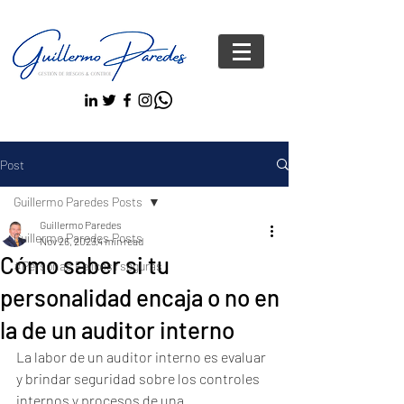
Post
Guillermo Paredes Posts
Guillermo Paredes
Guillermo Paredes Posts
Nov 26, 2023
4 min read
Cómo saber si tu
#Personas FelicesYseguras
personalidad encaja o no en
la de un auditor interno
La labor de un auditor interno es evaluar 
y brindar seguridad sobre los controles 
internos y procesos de una 