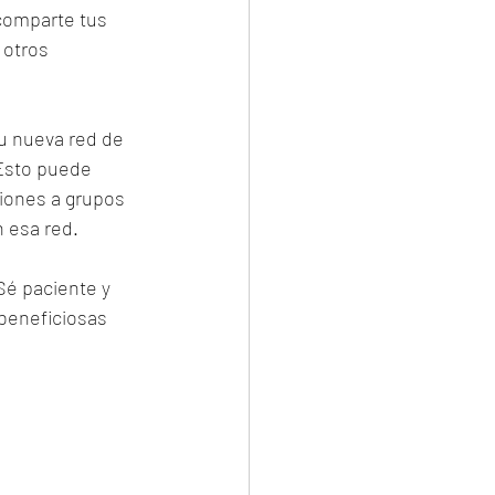
comparte tus 
 otros 
u nueva red de 
 Esto puede 
ciones a grupos 
n esa red.
Sé paciente y 
beneficiosas 