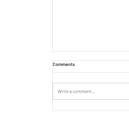
Comments
Write a comment...
Mentor en tu nueva pega