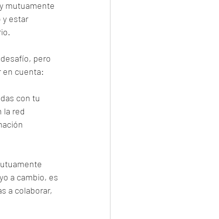
s y mutuamente 
y estar 
io.
 desafío, pero 
r en cuenta:
adas con tu 
 la red 
mación 
 mutuamente 
yo a cambio, es 
 a colaborar, 