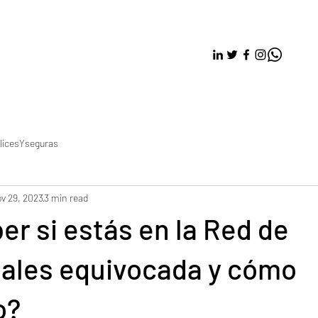
licesYseguras
v 29, 2023
3 min read
r si estás en la Red de
nales equivocada y cómo
o?