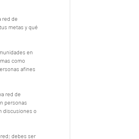
 red de 
 tus metas y qué 
omunidades en 
ormas como 
ersonas afines 
a red de 
on personas 
n discusiones o 
red; debes ser 