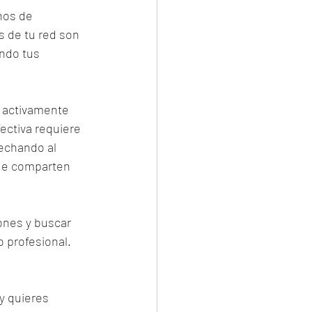
nos de 
 de tu red son 
ndo tus 
o activamente 
ectiva requiere 
echando al 
ue comparten 
ones y buscar 
 profesional. 
y quieres 