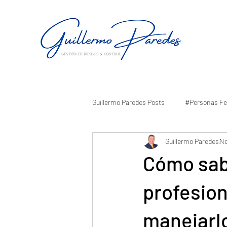
Guillermo Paredes Posts
#Personas Fe
Guillermo Paredes
No
Cómo sabe
profesio
manejarl