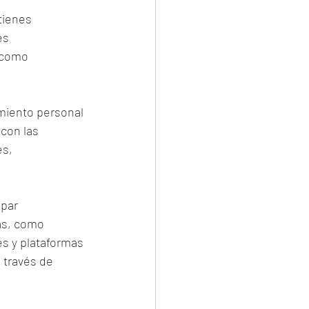
tienes 
es 
 como 
miento personal 
con las 
s, 
par 
as, como 
es y plataformas 
 través de 