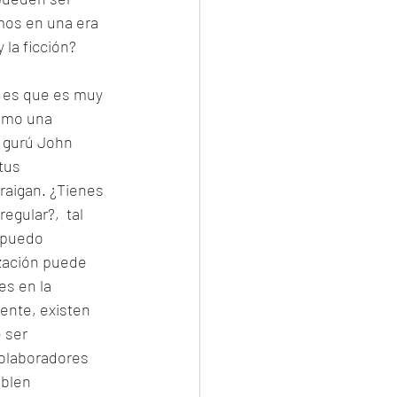
mos en una era 
la ficción? 
o es que es muy 
omo una 
l gurú John 
tus 
aigan. ¿Tienes 
gular?,  tal 
 puedo 
zación puede 
es en la 
ente, existen 
 ser 
colaboradores 
blen 