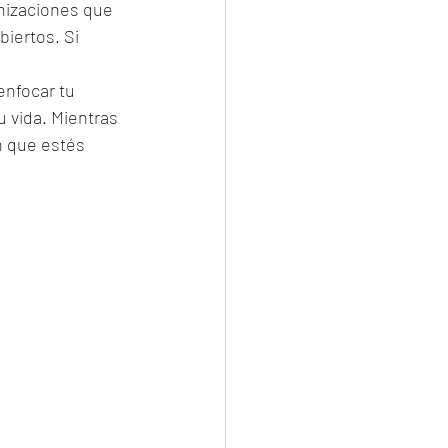
nizaciones que 
iertos. Si 
enfocar tu 
u vida. Mientras 
n que estés 