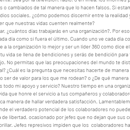
 o cambiados de tal manera que lo hacen falsos. Si esta
ios sociales, ¿cómo podemos discernir entre la realidad y 
 que nuestras vidas cuenten realmente?
r, ¿cuántos días trabajarás en una organización?. Por es
ada día como si fuera el último. Cuando uno ve cada día c
e a la organización lo mejor y ser un líder 360 como dice e
 tu vida se llena de bendiciones y serás de bendición para 
o. No permitas que las preocupaciones del mundo te distr
al? ¿Cuál es la pregunta que necesitas hacerte de manera re
 ser de valor para los que me rodean? o ¿De qué manera
os todo mi apoyo y servicio? Nuestro tiempo en una organi
a vida que honre el servicio a tus compañeros y colaborador
nica manera de hallar verdadera satisfacción. Lamentablem
nde el verdadero potencial de los colaboradores no puede
 de libertad, ocasionado por jefes que no dejan que sus 
illar. Jefes represivos impiden que los  colaboradores ha