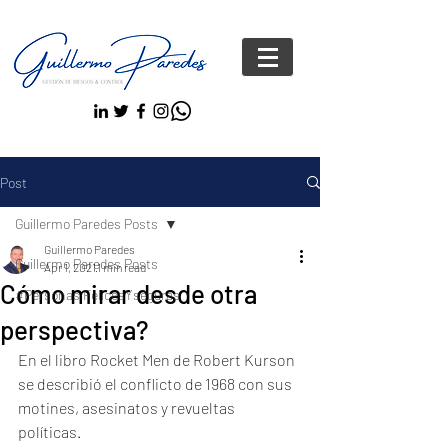
Post
Guillermo Paredes Posts
Guillermo Paredes
Guillermo Paredes Posts
Apr 1, 2021
1 min read
Cómo mirar desde otra
#Personas FelicesYseguras
perspectiva?
En el libro Rocket Men de Robert Kurson 
se describió el conflicto de 1968 con sus 
motines, asesinatos y revueltas 
políticas. 