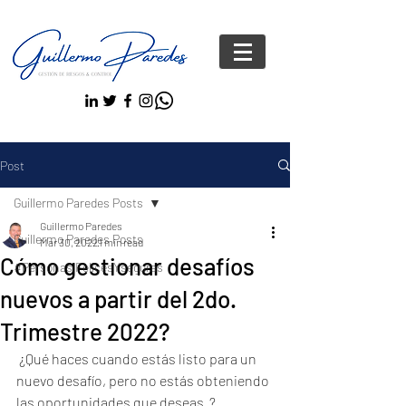
Post
Guillermo Paredes Posts
Guillermo Paredes
Guillermo Paredes Posts
Mar 30, 2022
1 min read
Cómo gestionar desafíos
#Personas FelicesYseguras
nuevos a partir del 2do.
Trimestre 2022?
 ¿Qué haces cuando estás listo para un 
nuevo desafío, pero no estás obteniendo 
las oportunidades que deseas  ? 