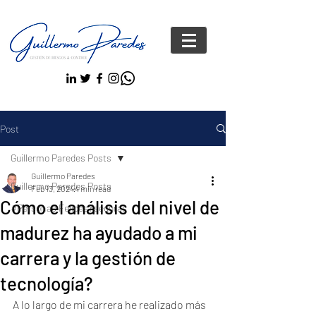
Post
Guillermo Paredes Posts
Guillermo Paredes
Guillermo Paredes Posts
Feb 13, 2024
4 min read
Cómo el análisis del nivel de
#Personas FelicesYseguras
madurez ha ayudado a mi
carrera y la gestión de
tecnología?
A lo largo de mi carrera he realizado más 