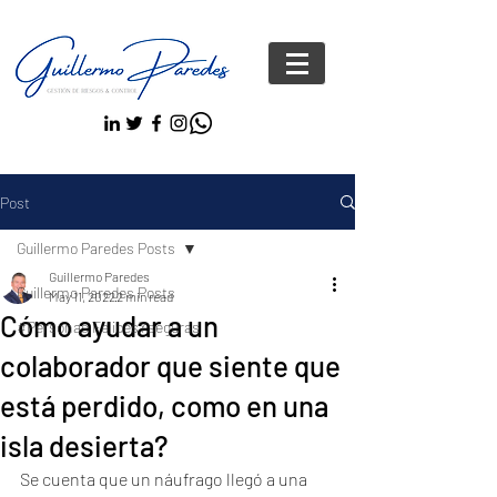
Post
Guillermo Paredes Posts
Guillermo Paredes
Guillermo Paredes Posts
May 11, 2022
2 min read
Cómo ayudar a un
#Personas FelicesYseguras
colaborador que siente que
está perdido, como en una
isla desierta?
Se cuenta que un náufrago llegó a una 