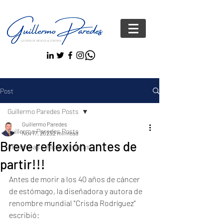
Post
Guillermo Paredes Posts
Guillermo Paredes
Guillermo Paredes Posts
Nov 17, 2023
2 min read
Breve reflexión antes de
#Personas FelicesYseguras
partir!!!
Antes de morir a los 40 años de cáncer 
de estómago, la diseñadora y autora de 
renombre mundial "Crisda Rodríguez" 
escribió: