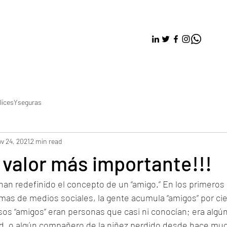
licesYseguras
v 24, 2021
2 min read
 valor más importante!!!
an redefinido el concepto de un “amigo.” En los primeros 
mas de medios sociales, la gente acumula “amigos” por cie
s “amigos” eran personas que casi ni conocían; era algú
d, o algún compañero de la niñez perdido desde hace much