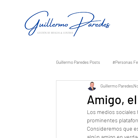
Guillermo Paredes Posts
#Personas Fe
Guillermo Paredes
No
Amigo, el
Los medios sociales h
prominentes platafor
Consideremos que eso
algún amigo en verda