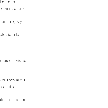
l mundo. 
 con nuestro 
er amigo, y 
lquiera la 
amos dar viene 
 cuanto al día 
es agobia.
alo. Los buenos 