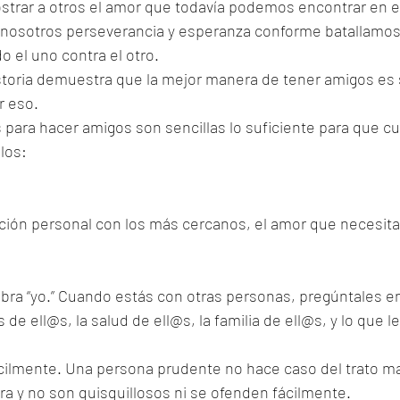
trar a otros el amor que todavía podemos encontrar en e
 nosotros perseverancia y esperanza conforme batallamos
o el uno contra el otro. 
storia demuestra que la mejor manera de tener amigos es s
 eso.
s para hacer amigos son sencillas lo suficiente para que cua
los:
lación personal con los más cercanos, el amor que necesit
labra “yo.” Cuando estás con otras personas, pregúntales en
s de ell@s, la salud de ell@s, la familia de ell@s, y lo que l
ácilmente. Una persona prudente no hace caso del trato m
ra y no son quisquillosos ni se ofenden fácilmente.