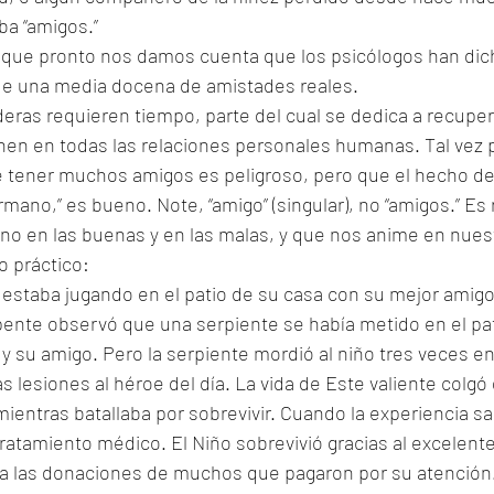
a “amigos.” 
que pronto nos damos cuenta que los psicólogos han dic
e una media docena de amistades reales.
ras requieren tiempo, parte del cual se dedica a recuper
en en todas las relaciones personales humanas. Tal vez p
 tener muchos amigos es peligroso, pero que el hecho de
ano,” es bueno. Note, “amigo” (singular), no “amigos.” Es r
no en las buenas y en las malas, y que nos anime en nues
 práctico:
 estaba jugando en el patio de su casa con su mejor amigo,
nte observó que una serpiente se había metido en el pati
y su amigo. Pero la serpiente mordió al niño tres veces en 
 lesiones al héroe del día. La vida de Este valiente colgó 
ntras batallaba por sobrevivir. Cuando la experiencia salió
 tratamiento médico. El Niño sobrevivió gracias al excelent
 a las donaciones de muchos que pagaron por su atención.