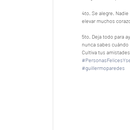
4to. Se alegre. Nadie
elevar muchos corazo
5to. Deja todo para a
nunca sabes cuándo es
Cultiva tus amistades,
#PersonasFelicesYs
#guillermoparedes