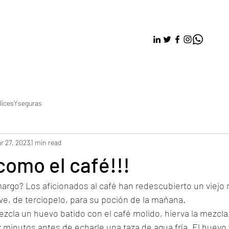
licesYseguras
r 27, 2023
1 min read
omo el café!!!
argo? Los aficionados al café han redescubierto un viejo
e, de terciopelo, para su poción de la mañana.
ezcla un huevo batido con el café molido, hierva la mezcla,
minutos antes de echarle una taza de agua fría. El huevo y