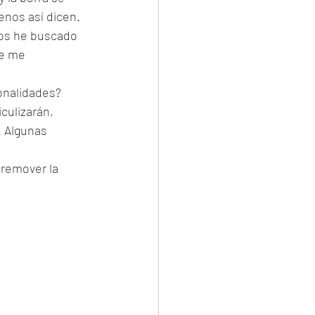
enos así dicen.
ños he buscado 
ue me 
onalidades? 
culizarán, 
. Algunas 
 remover la 