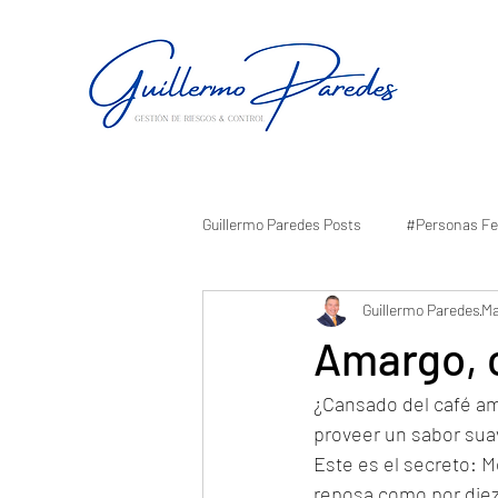
Guillermo Paredes Posts
#Personas Fe
Guillermo Paredes
Ma
Amargo, c
¿Cansado del café am
proveer un sabor suav
Este es el secreto: M
reposa como por diez 