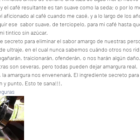
 y el café resultante es tan suave como la seda; o por lo m
í aficionado al café cuando me casé, y a lo largo de los a
ir ese  sabor suave, de terciopelo, para mi café hasta q
 tintico sin azúcar.
te secreto para eliminar el sabor amargo de nuestras pers
e ultraje, en el cual nunca sabemos cuándo otros nos ridi
engañarán, traicionarán, ofenderán, o nos harán algún daño
 otras son severas, pero todas pueden dejar amargura real.
ar, la amargura nos envenenará. El ingrediente secreto para
 y punto. Esto te sana!!!.
eguras