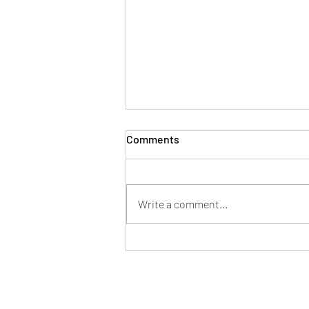
Comments
Write a comment...
Mentor en tu nueva pega
Formulario de suscripción