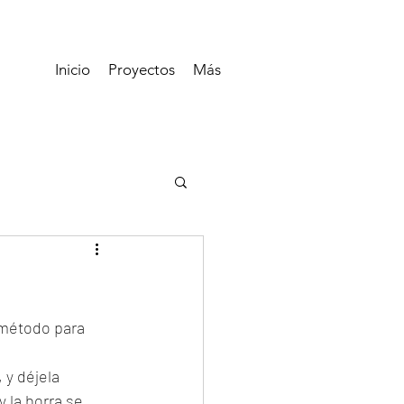
Inicio
Proyectos
Más
 método para 
 y déjela 
 la borra se 