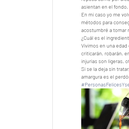
asientan en el fondo,
En mi caso yo me volv
métodos para consegu
acostumbré a tomar mi
¿Cuál es el ingredien
Vivimos en una edad d
criticarán, robarán, 
injurias son ligeras,
Si se la deja sin trat
amargura es el perdón
#PersonasFelicesYs