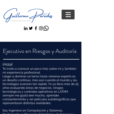
Ejecutivo en Riesgos y
Auditoría
¡Hola!
Te invito a conocer un poco más sobre mí y también
mi experiencia profesional.
Llegar a dominar un tema hasta volverse experto es
un desafío continuo, más aún cuando el mundo y las
tecnologías avanzan tan rápido. Yo ya llevo más de 25
años evaluando áreas de negocios, riesgos
tecnológicos y controles operativos en LATAM,
siempre me gustó leer mucho, aprender
constantemente y ver películas autobiográficas que
representaran distintas realidades.
Soy Ingeniero en Computación y Sistemas,